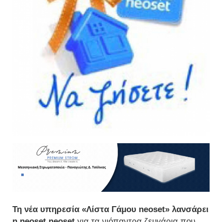
Τη νέα υπηρεσία «Λίστα Γάμου
neoset
» λανσάρει
η
neoset
neoset
για τα νιόπαντρα ζευγάρια που