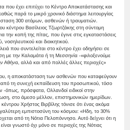
τα που έχει επιτύχει το Κέντρο Αποκατάστασης και
αθώς παρά το μικρό χρονικό διάστημα λειτουργίας
τάσταση 300 ατόμων, ασθενών ή τραυματιών.
ου κέντρου Βασίλειος Τζωρτζάκης στη σύντομη
ια την κοπή της πίτας, που έγινε στις εγκαταστάσεις
 νοσηλευτικού και διοικητικού.
ειά που συντελείται στο κέντρο έχει οδηγήσει σε
η με την Καλαμάτα ή τη Μεσσηνία -«φιλοξενούμε
ν Αθήνα, αλλά και από πολλές άλλες περιοχές»
τρου, η αποκατάσταση των ασθενών που καταφεύγουν
α από τη συνεχή εκπαίδευση του προσωπικού, τόσο
ν -όπως, πρόσφατα, Ολλανδοί ειδικοί στην
ωση, στο άμεσο μέλλον, επιστημονικών ημερίδων.
υ κέντρου Χρήστος Βιρβίλης τόνισε ότι ένας ακόμα
μεγαλύτερη εμπιστοσύνη του κόσμου: «Ηδη, το 30%
εται από τη Νότια Πελοπόννησο. Αυτό δείχνει ότι η
είναι γνωστό όχι μόνο σε περιοχές της Νότιας