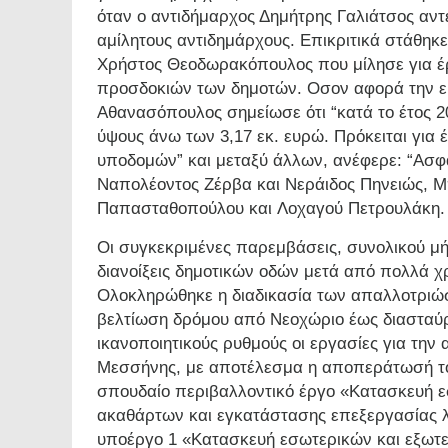
όταν ο αντιδήμαρχος Δημήτρης Γαλιάτσος αντέ
αμίλητους αντιδημάρχους. Επικριτικά στάθηκ
Χρήστος Θεοδωρακόπουλος που μίλησε για έρ
προσδοκιών των δημοτών. Οσον αφορά την εκ
Αθανασόπουλος σημείωσε ότι “κατά το έτος 
ύψους άνω των 3,17 εκ. ευρώ. Πρόκειται για
υποδομών” και μεταξύ άλλων, ανέφερε: “Ασφ
Ναπολέοντος Ζέρβα και Νεράιδος Πηνειώς, Μ
Παπασταθοπούλου και Λοχαγού Πετρουλάκη.
Οι συγκεκριμένες παρεμβάσεις, συνολικού μή
διανοίξεις δημοτικών οδών μετά από πολλά χ
Ολοκληρώθηκε η διαδικασία των απαλλοτριώ
βελτίωση δρόμου από Νεοχώριο έως διασταύρ
ικανοποιητικούς ρυθμούς οι εργασίες για τη
Μεσσήνης, με αποτέλεσμα η αποπεράτωσή του
σπουδαίο περιβαλλοντικό έργο «Κατασκευή ε
ακαθάρτων και εγκατάστασης επεξεργασίας λ
υποέργο 1 «Κατασκευή εσωτερικών και εξωτ