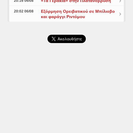
«Τα Γεράκια» στην Πλατανόβρυση
20:16 06/08
Εξόρμηση Ορειβατικού σε Μπίλιοβο
20:02 06/08
και φαράγγι Ριντόμου