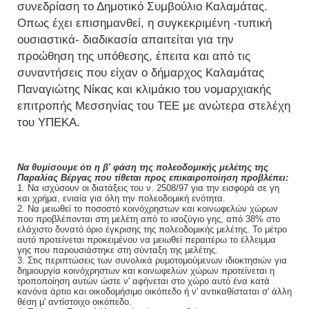
συνεδρίαση το Δημοτικό Συμβούλιο Καλαμάτας.
Οπως έχει επισημανθεί, η συγκεκριμένη -τυπική
ουσιαστικά- διαδικασία απαιτείται για την
προώθηση της υπόθεσης, έπειτα και από τις
συναντήσεις που είχαν ο δήμαρχος Καλαμάτας
Παναγιώτης Νίκας και κλιμάκιο του νομαρχιακής
επιτροπής Μεσσηνίας του ΤΕΕ με ανώτερα στελέχη
του ΥΠΕΚΑ.
Να θυμίσουμε ότι η β' φάση της πολεοδομικής μελέτης της
Παραλίας Βέργας που τίθεται προς επικαιροποίηση προβλέπει:
1. Να ισχύσουν οι διατάξεις του ν. 2508/97 για την εισφορά σε γη
και χρήμα, ενιαία για όλη την πολεοδομική ενότητα.
2. Να μειωθεί το ποσοστό κοινόχρηστων και κοινωφελών χώρων
που προβλέπονται στη μελέτη από το ισοζύγιο γης, από 38% στο
ελάχιστο δυνατό όριο έγκρισης της πολεοδομικής μελέτης. Το μέτρο
αυτό προτείνεται προκειμένου να μειωθεί περαιτέρω το έλλειμμα
γης που παρουσιάστηκε στη σύνταξη της μελέτης.
3. Στις περιπτώσεις των συνολικά ρυμοτομούμενων ιδιοκτησιών για
δημιουργία κοινόχρηστων και κοινωφελών χώρων προτείνεται η
τροποποίηση αυτών ώστε ν' αφήνεται στο χώρο αυτό ένα κατά
κανόνα άρτιο και οικοδομήσιμο οικόπεδο ή ν' αντικαθίσταται σ' άλλη
θέση μ' αντίστοιχο οικόπεδο.