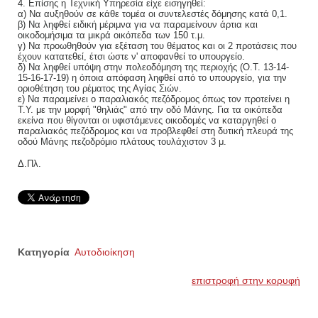
4. Επίσης η Τεχνική Υπηρεσία είχε εισηγηθεί:
α) Να αυξηθούν σε κάθε τομέα οι συντελεστές δόμησης κατά 0,1.
β) Να ληφθεί ειδική μέριμνα για να παραμείνουν άρτια και
οικοδομήσιμα τα μικρά οικόπεδα των 150 τ.μ.
γ) Να προωθηθούν για εξέταση του θέματος και οι 2 προτάσεις που
έχουν κατατεθεί, έτσι ώστε ν' αποφανθεί το υπουργείο.
δ) Να ληφθεί υπόψη στην πολεοδόμηση της περιοχής (Ο.Τ. 13-14-
15-16-17-19) η όποια απόφαση ληφθεί από το υπουργείο, για την
οριοθέτηση του ρέματος της Αγίας Σιών.
ε) Να παραμείνει ο παραλιακός πεζόδρομος όπως τον προτείνει η
Τ.Υ. με την μορφή "θηλιάς" από την οδό Μάνης. Για τα οικόπεδα
εκείνα που θίγονται οι υφιστάμενες οικοδομές να καταργηθεί ο
παραλιακός πεζόδρομος και να προβλεφθεί στη δυτική πλευρά της
οδού Μάνης πεζοδρόμιο πλάτους τουλάχιστον 3 μ.
Δ.Πλ.
Κατηγορία
Αυτοδιοίκηση
επιστροφή στην κορυφή