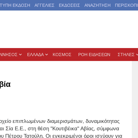
ΤΥΠΗ ΕΚΔΟΣΗ
ΑΓΓΕΛΙΕΣ
ΕΚΔΟΣΕΙΣ
ΑΝΑΖΗΤΗΣΗ
ΠΕΡΙΣΚΟΠ
ΝΝΗΣΟΣ
ΕΛΛΑΔΑ
ΚΟΣΜΟΣ
ΡΟΗ ΕΙΔΗΣΕΩΝ
ΣΤΗΛΕΣ
βία
οδοχείο επιπλωμένων διαμερισμάτων, δυναμικότητας
αι Σία Ε.Ε., στη θέση "Κουτιβέικα" Αβίας, σύμφωνα
Πέτρου Τατούλη. Οι εγκεκριμένοι όροι ισχύουν για