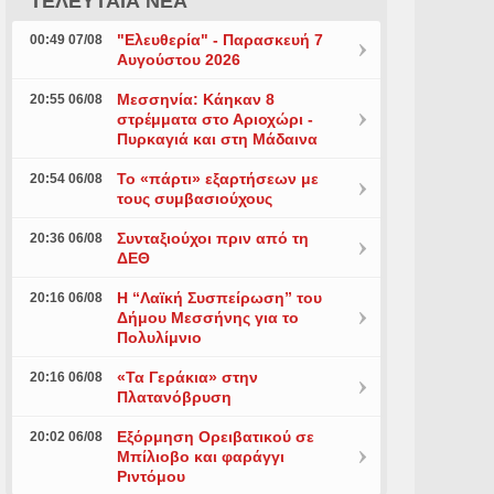
ΤΕΛΕΥΤΑΙΑ ΝΕΑ
"Ελευθερία" - Παρασκευή 7
00:49 07/08
Αυγούστου 2026
Μεσσηνία: Κάηκαν 8
20:55 06/08
στρέμματα στο Αριοχώρι -
Πυρκαγιά και στη Μάδαινα
Το «πάρτι» εξαρτήσεων με
20:54 06/08
τους συμβασιούχους
Συνταξιούχοι πριν από τη
20:36 06/08
ΔΕΘ
Η “Λαϊκή Συσπείρωση” του
20:16 06/08
Δήμου Μεσσήνης για το
Πολυλίμνιο
«Τα Γεράκια» στην
20:16 06/08
Πλατανόβρυση
Εξόρμηση Ορειβατικού σε
20:02 06/08
Μπίλιοβο και φαράγγι
Ριντόμου