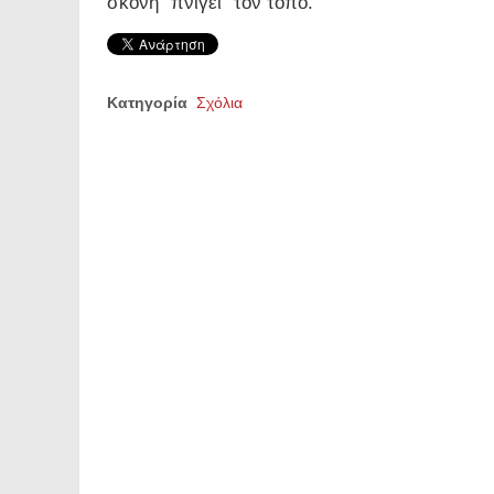
σκόνη "πνίγει" τον τόπο.
Κατηγορία
Σχόλια