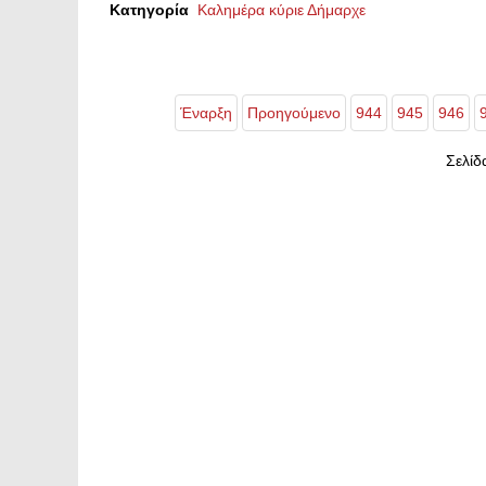
Κατηγορία
Καλημέρα κύριε Δήμαρχε
Έναρξη
Προηγούμενο
944
945
946
Σελίδ