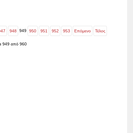
949
947
948
950
951
952
953
Επόμενο
Τέλος
α 949 από 960