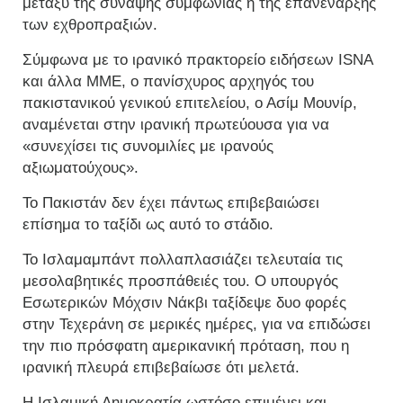
μεταξύ της σύναψης συμφωνίας ή της επανέναρξης
των εχθροπραξιών.
Σύμφωνα με το ιρανικό πρακτορείο ειδήσεων ISNA
και άλλα ΜΜΕ, ο πανίσχυρος αρχηγός του
πακιστανικού γενικού επιτελείου, ο Ασίμ Μουνίρ,
αναμένεται στην ιρανική πρωτεύουσα για να
«συνεχίσει τις συνομιλίες με ιρανούς
αξιωματούχους».
Το Πακιστάν δεν έχει πάντως επιβεβαιώσει
επίσημα το ταξίδι ως αυτό το στάδιο.
Το Ισλαμαμπάντ πολλαπλασιάζει τελευταία τις
μεσολαβητικές προσπάθειές του. Ο υπουργός
Εσωτερικών Μόχσιν Νάκβι ταξίδεψε δυο φορές
στην Τεχεράνη σε μερικές ημέρες, για να επιδώσει
την πιο πρόσφατη αμερικανική πρόταση, που η
ιρανική πλευρά επιβεβαίωσε ότι μελετά.
Η Ισλαμική Δημοκρατία ωστόσο επιμένει και