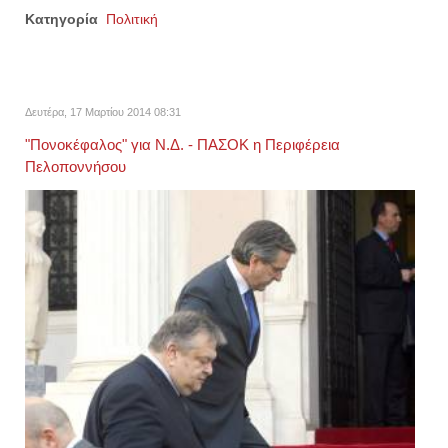
Κατηγορία
Πολιτική
Δευτέρα, 17 Μαρτίου 2014 08:31
"Πονοκέφαλος" για Ν.Δ. - ΠΑΣΟΚ η Περιφέρεια
Πελοποννήσου