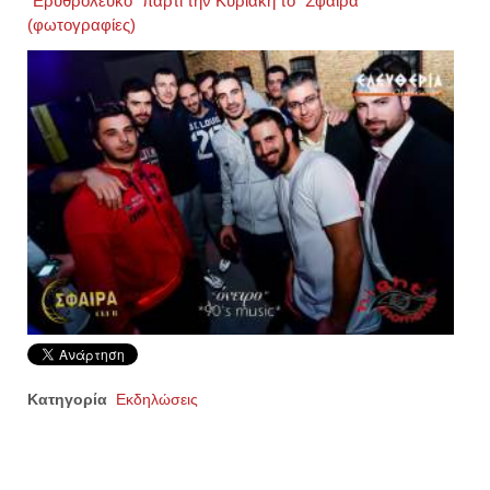
"Ερυθρόλευκο" πάρτι την Κυριακή το "Σφαίρα"
(φωτογραφίες)
Κατηγορία
Εκδηλώσεις