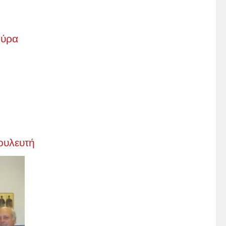
ούρα
ουλευτή