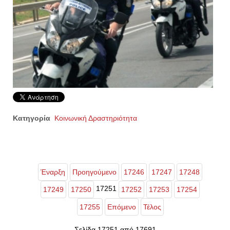
Κατηγορία
Κοινωνική Δραστηριότητα
Έναρξη
Προηγούμενο
17246
17247
17248
17251
17249
17250
17252
17253
17254
17255
Επόμενο
Τέλος
Σελίδα 17251 από 17691