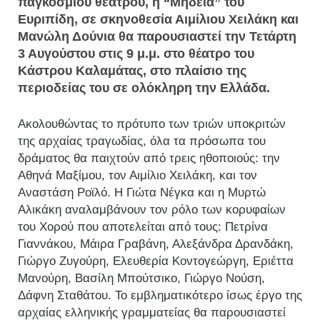
παγκόσμιου θεάτρου, η “Μήδεια” του
Ευριπίδη, σε σκηνοθεσία Αιμίλιου Χειλάκη και
Μανώλη Δούνια θα παρουσιαστεί την Τετάρτη
3 Αυγούστου στις 9 μ.μ. στο θέατρο του
Κάστρου Καλαμάτας, στο πλαίσιο της
περιοδείας του σε ολόκληρη την Ελλάδα.
Ακολουθώντας το πρότυπο των τριών υποκριτών
της αρχαίας τραγωδίας, όλα τα πρόσωπα του
δράματος θα παιχτούν από τρεις ηθοποιούς: την
Αθηνά Μαξίμου, τον Αιμίλιο Χειλάκη, και τον
Αναστάση Ροϊλό. Η Γιώτα Νέγκα και η Μυρτώ
Αλικάκη αναλαμβάνουν τον ρόλο των κορυφαίων
του Χορού που αποτελείται από τους: Πετρίνα
Γιαννάκου, Μάιρα Γραβάνη, Αλεξάνδρα Δρανδάκη,
Γιώργο Ζυγούρη, Ελευθερία Κοντογεώργη, Εριέττα
Μανούρη, Βασίλη Μπούτσικο, Γιώργο Νούση,
Δάφνη Σταθάτου. Το εμβληματικότερο ίσως έργο της
αρχαίας ελληνικής γραμματείας θα παρουσιαστεί