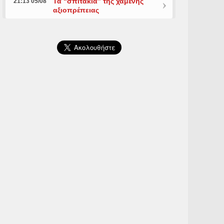
Τα “σπιτάκια” της χαμένης
21:13 05/08
αξιοπρέπειας