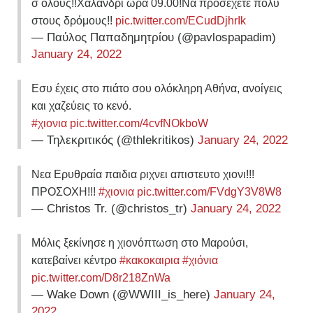
σ όλους!!Χαλάνδρι ώρα 09.00!Να προσέχετε πολύ
στους δρόμους!!
pic.twitter.com/ECudDjhrIk
— Παύλος Παπαδημητρίου (@pavlospapadim)
January 24, 2022
Εσυ έχεις στο πιάτο σου ολόκληρη Αθήνα, ανοίγεις
και χαζεύεις το κενό.
#χιονια
pic.twitter.com/4cvfNOkboW
— Τηλεκριτικός (@thlekritikos)
January 24, 2022
Νεα Ερυθραία παιδια ριχνει απιστευτο χιονι!!!
ΠΡΟΣΟΧΗ!!!
#χιονια
pic.twitter.com/FVdgY3V8W8
— Christos Tr. (@christos_tr)
January 24, 2022
Μόλις ξεκίνησε η χιονόπτωση στο Μαρούσι,
κατεβαίνει κέντρο
#κακοκαιρια
#χιόνια
pic.twitter.com/D8r218ZnWa
— Wake Down (@WWIII_is_here)
January 24,
2022