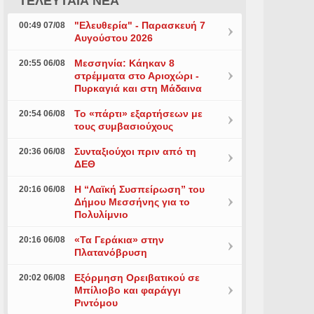
ΤΕΛΕΥΤΑΙΑ ΝΕΑ
"Ελευθερία" - Παρασκευή 7
00:49 07/08
Αυγούστου 2026
Μεσσηνία: Κάηκαν 8
20:55 06/08
στρέμματα στο Αριοχώρι -
Πυρκαγιά και στη Μάδαινα
Το «πάρτι» εξαρτήσεων με
20:54 06/08
τους συμβασιούχους
Συνταξιούχοι πριν από τη
20:36 06/08
ΔΕΘ
Η “Λαϊκή Συσπείρωση” του
20:16 06/08
Δήμου Μεσσήνης για το
Πολυλίμνιο
«Τα Γεράκια» στην
20:16 06/08
Πλατανόβρυση
Εξόρμηση Ορειβατικού σε
20:02 06/08
Μπίλιοβο και φαράγγι
Ριντόμου