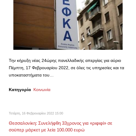
Την κήρυξη νέας 24ώρης πανελλαδικής απεργίας για αύριο
Πέμπτη, 17 Φεβρουαρίου 2022, σε όλες τις υπηρεσίες και τα
υποκαταστήματα του…
Κατηγορία
Κοινωνία
Τετάρτη, 16 Φεβρουαρίου 2022 15:00
Θεσσαλονίκη: Συνελήφθη 33χρονος για «ριφιφί» σε
σούπερ μάρκετ με λεία 100.000 ευρώ