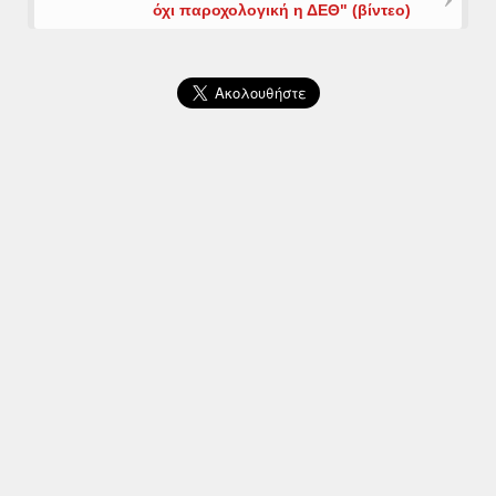
όχι παροχολογική η ΔΕΘ" (βίντεο)