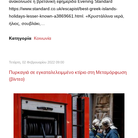
ανακοίνωσε η βρετανική εφημερίδα Evening Standard
https://www.standard.co.uk/escapist/best-greek-islands-
holidays-lesser-known-a3869661.html. «Κρυστάλλινα νερά,
ήλιος, σουβλάκι,…
Κατηγορία
Κοινωνία
Τετάρτη, 02 Φεβρουαρίου 2022 09:00
Πυρκαγιά σε εγκαταλελειμμένο κτίριο στη Μεταμόρφωση
(βίντεο)