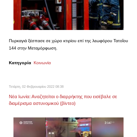
Πυρκαγιά ξέσπασε σε χώρο κτιρίου επί της λεωφόρου Τατοΐου
144 στην Μεταμόρφωση.
Κατηγορία
Κοινωνία
Τετάρτη, 02 Φεβρουαρίου 2022 08:38
Νέα Ιωνία: Αναζητείται ο διαρρήκτης που εισέβαλε σε
διαμέρισμα αστυνομικού (βίντεο)