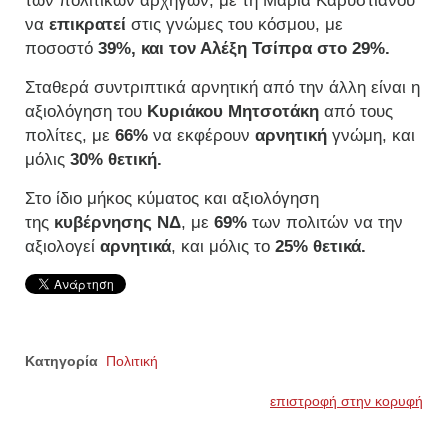
των πολιτικών αρχηγών, με τη Μαρία Καρυστιανού
να
επικρατεί
στις γνώμες του κόσμου, με
ποσοστό
39%, και τον Αλέξη Τσίπρα στο 29%.
Σταθερά συντριπτικά αρνητική από την άλλη είναι η
αξιολόγηση του
Κυριάκου Μητσοτάκη
από τους
πολίτες, με
66%
να εκφέρουν
αρνητική
γνώμη, και
μόλις
30% θετική.
Στο ίδιο μήκος κύματος και αξιολόγηση
της
κυβέρνησης
ΝΔ
, με
69%
των πολιτών να την
αξιολογεί
αρνητικά
, και μόλις το
25% θετικά.
Κατηγορία
Πολιτική
επιστροφή στην κορυφή