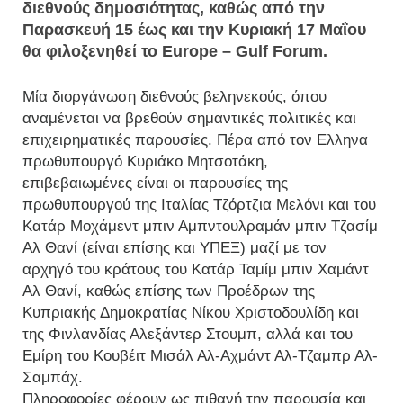
διεθνούς δημοσιότητας, καθώς από την
Παρασκευή 15 έως και την Κυριακή 17 Μαΐου
θα φιλοξενηθεί το Europe – Gulf Forum.
Μία διοργάνωση διεθνούς βεληνεκούς, όπου
αναμένεται να βρεθούν σημαντικές πολιτικές και
επιχειρηματικές παρουσίες. Πέρα από τον Ελληνα
πρωθυπουργό Κυριάκο Μητσοτάκη,
επιβεβαιωμένες είναι οι παρουσίες της
πρωθυπουργού της Ιταλίας Τζόρτζια Μελόνι και του
Κατάρ Μοχάμεντ μπιν Αμπντουλραμάν μπιν Τζασίμ
Αλ Θανί (είναι επίσης και ΥΠΕΞ) μαζί με τον
αρχηγό του κράτους του Κατάρ Ταμίμ μπιν Χαμάντ
Αλ Θανί, καθώς επίσης των Προέδρων της
Κυπριακής Δημοκρατίας Νίκου Χριστοδουλίδη και
της Φινλανδίας Αλεξάντερ Στουμπ, αλλά και του
Εμίρη του Κουβέιτ Μισάλ Αλ-Αχμάντ Αλ-Τζαμπρ Αλ-
Σαμπάχ.
Πληροφορίες φέρουν ως πιθανή την παρουσία και