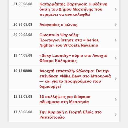
Καταρράκτης Βαρτηγού: Η υδάτινη
21:00 08/08
όαση του Δήμου Μεσσήνης που
περιμένει να ανακαλυφθεί
Αναγκαίος ο κώνος
20:36 08/08
Οινοποιία Ψαρούλη:
20:09 08/08
Πρωταγωνίστησε στα «Iberica
Nights» του W Costa Navarino
«Sexy Laundry» αύριο στο Ανοιχτό
19:44 08/08
Θέατρο Καλαμάτας
Ανοιχτή επιστολή-Κάλεσμα: Για την
19:11 08/08
επένδυση «Nika Bay» στο Μπουρνιά
— και για το προηγούμενο που
δημιουργεί
16 συλλήψεις για διάφορα
18:32 08/08
αδικήματα στη Μεσσηνία
Την Κυριακή η Γιορτή Ελιάς στο
17:58 08/08
Ραπτόπουλο