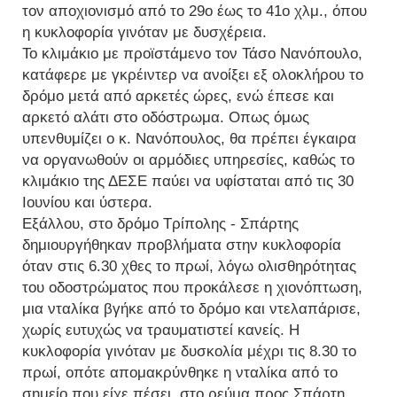
τον αποχιονισμό από το 29ο έως το 41ο χλμ., όπου
η κυκλοφορία γινόταν με δυσχέρεια.
Το κλιμάκιο με προϊστάμενο τον Τάσο Νανόπουλο,
κατάφερε με γκρέιντερ να ανοίξει εξ ολοκλήρου το
δρόμο μετά από αρκετές ώρες, ενώ έπεσε και
αρκετό αλάτι στο οδόστρωμα. Οπως όμως
υπενθυμίζει ο κ. Νανόπουλος, θα πρέπει έγκαιρα
να οργανωθούν οι αρμόδιες υπηρεσίες, καθώς το
κλιμάκιο της ΔΕΣΕ παύει να υφίσταται από τις 30
Ιουνίου και ύστερα.
Εξάλλου, στο δρόμο Τρίπολης - Σπάρτης
δημιουργήθηκαν προβλήματα στην κυκλοφορία
όταν στις 6.30 χθες το πρωί, λόγω ολισθηρότητας
του οδοστρώματος που προκάλεσε η χιονόπτωση,
μια νταλίκα βγήκε από το δρόμο και ντελαπάρισε,
χωρίς ευτυχώς να τραυματιστεί κανείς. Η
κυκλοφορία γινόταν με δυσκολία μέχρι τις 8.30 το
πρωί, οπότε απομακρύνθηκε η νταλίκα από το
σημείο που είχε πέσει, στο ρεύμα προς Σπάρτη.