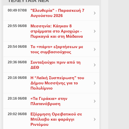
ΤΕΛΕΥΤΑΙΑ ΝΕΑ
"Ελευθερία" - Παρασκευή 7
00:49 07/08
Αυγούστου 2026
Μεσσηνία: Κάηκαν 8
20:55 06/08
στρέμματα στο Αριοχώρι -
Πυρκαγιά και στη Μάδαινα
Το «πάρτι» εξαρτήσεων με
20:54 06/08
τους συμβασιούχους
Συνταξιούχοι πριν από τη
20:36 06/08
ΔΕΘ
Η “Λαϊκή Συσπείρωση” του
20:16 06/08
Δήμου Μεσσήνης για το
Πολυλίμνιο
«Τα Γεράκια» στην
20:16 06/08
Πλατανόβρυση
Εξόρμηση Ορειβατικού σε
20:02 06/08
Μπίλιοβο και φαράγγι
Ριντόμου