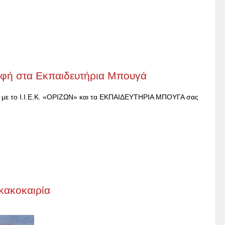
οφή στα Εκπαιδευτήρια Μπουγά
 το Ι.Ι.Ε.Κ. «ΟΡΙΖΩΝ» και τα ΕΚΠΑΙΔΕΥΤΗΡΙΑ ΜΠΟΥΓΑ σας
κακοκαιρία