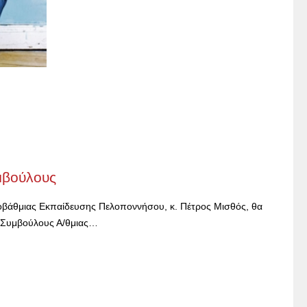
μβούλους
ροβάθμιας Εκπαίδευσης Πελοποννήσου, κ. Πέτρος Μισθός, θα
ς Συμβούλους Α/θμιας…