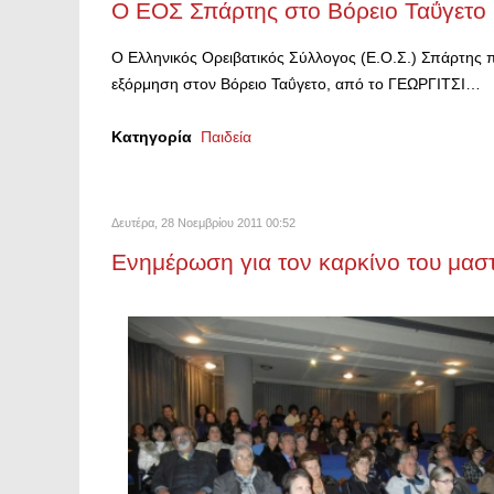
Ο ΕΟΣ Σπάρτης στο Βόρειο Ταΰγετο
Ο Ελληνικός Ορειβατικός Σύλλογος (Ε.Ο.Σ.) Σπάρτης 
εξόρμηση στον Βόρειο Ταΰγετο, από το ΓΕΩΡΓΙΤΣΙ…
Κατηγορία
Παιδεία
Δευτέρα, 28 Νοεμβρίου 2011 00:52
Ενημέρωση για τον καρκίνο του μασ