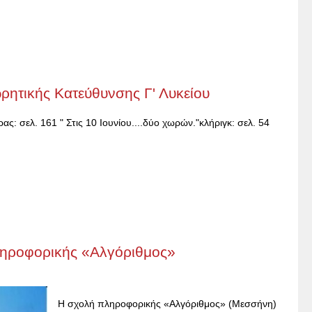
ρητικής Κατεύθυνσης Γ' Λυκείου
: σελ. 161 " Στις 10 Ιουνίου....δύο χωρών."κλήριγκ: σελ. 54
ληροφορικής «Αλγόριθμος»
Η σχολή πληροφορικής «Αλγόριθμος» (Μεσσήνη)