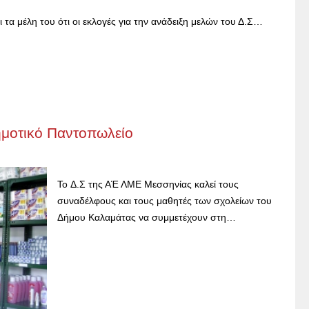
τα μέλη του ότι οι εκλογές για την ανάδειξη μελών του Δ.Σ…
ημοτικό Παντοπωλείο
To Δ.Σ της ΑΈ ΛΜΕ Μεσσηνίας καλεί τους
συναδέλφους και τους μαθητές των σχολείων του
Δήμου Καλαμάτας να συμμετέχουν στη…