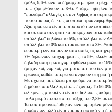
(μόλις 5,6% είναι οι δήμαρχοι με ηλικία μέχρι
το… ζόρι φθάνουν το 3%). Υπάρχει ήδη ένα "
"φρενάρει" αλλαγές σε αντιλήψεις και συμπ
ποσοστιαίους δείκτες οι οποίοι προαναφέρθη
Αξιοπρόσεκτο είναι το ποσοστό των εκπαιδευ
και σε αυτό συντριπτικά υπερέχουν οι εκπαιδ
υπάλληλοι" δηλώνει το 5%, υπάλληλοι των ΔΕ
υπάλληλοι το 3% και στρατιωτικοί το 3%. Αι
ευρύτερη έννοια μόνον από αυτές τις κατηγο
7% δηλώνουν επιχειρηματίες, το 5%, ελεύθερο
δηλαδή αυτή η κατηγορία φθάνει μόλις το 15
(μηχανικοί, νομικοί, γιατροί κ. α.) που δεν 
έρευνας καθώς μπορεί να ανήκουν στη μια ή
Με σχετική ασφάλεια μπορούμε να συμπεράνουμ
δημόσιοι υπάλληλοι, είτε… έχοντες. Το 56,3
ειλικρινείς μπορεί να είναι οι δηλώσεις ακόμ
πολύ μικρό ποσοστό της τάξης του 2,8% με ε
Τα όσα προαναφέρθηκαν είναι ορισμένα μόνον
δημάρχων, αλλά είναι χαρακτηριστικά για δια