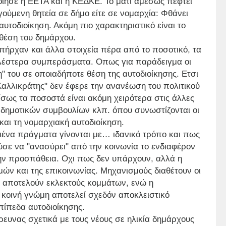
ίησε η ΕΕΤΑ και η ΚΕΔΚΕ. Το μάτι αμέσως πέφτει
ύμενη θητεία σε δήμο είτε σε νομαρχία: Φθάνει
 αυτοδιοίκηση. Ακόμη πιο χαρακτηριστικό είναι το
 θέση του δημάρχου.
πήρχαν και άλλα στοιχεία πέρα από το ποσοτικό, τα
λέστερα συμπεράσματα. Οπως για παράδειγμα οι
η" του σε οποιαδήποτε θέση της αυτοδιοίκησης. Ετσι
Καλλικράτης" δεν έφερε την ανανέωση του πολιτικού
σως τα ποσοστά είναι ακόμη χειρότερα στις άλλες
 δημοτικών συμβουλίων κλπ. όπου συνωστίζονται οι
και τη νομαρχιακή αυτοδιοίκηση.
σμένα πράγματα γίνονται με… ιδανικό τρόπο και πως
ύσε να "ανασύρει" από την κοινωνία το ενδιαφέρον
ν προσπάθεια. Οχι πως δεν υπάρχουν, αλλά η
μών και της επικοινωνίας. Μηχανισμούς διαθέτουν οι
ή αποτελούν εκλεκτούς κομμάτων, ενώ η
 κοινή γνώμη αποτελεί σχεδόν αποκλειστικό
πίπεδα αυτοδιοίκησης.
έρευνας σχετικά με τους νέους σε ηλικία δημάρχους