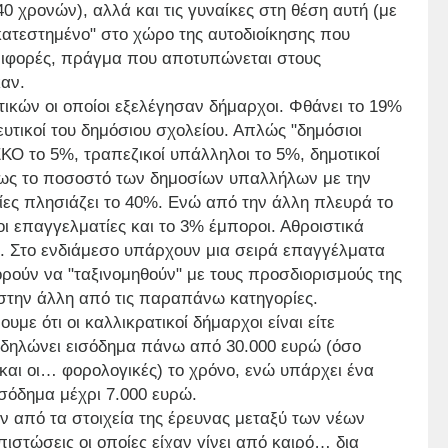
 40 χρονών), αλλά και τις γυναίκες στη θέση αυτή (με
κατεστημένο" στο χώρο της αυτοδιοίκησης που
εριφορές, πράγμα που αποτυπώνεται στους
καν.
τικών οι οποίοι εξελέγησαν δήμαρχοι. Φθάνει το 19%
ευτικοί του δημόσιου σχολείου. Απλώς "δημόσιοι
ΚΟ το 5%, τραπεζικοί υπάλληλοι το 5%, δημοτικοί
σίως το ποσοστό των δημοσίων υπαλλήλων με την
ρίες πλησιάζει το 40%. Ενώ από την άλλη πλευρά το
ι επαγγελματίες και το 3% έμποροι. Αθροιστικά
%. Στο ενδιάμεσο υπάρχουν μια σειρά επαγγέλματα
μπορούν να "ταξινομηθούν" με τους προσδιορισμούς της
 στην άλλη από τις παραπάνω κατηγορίες.
ε ότι οι καλλικρατικοί δήμαρχοι είναι είτε
% δηλώνει εισόδημα πάνω από 30.000 ευρώ (όσο
η και οι… φορολογικές) το χρόνο, ενώ υπάρχει ένα
ισόδημα μέχρι 7.000 ευρώ.
 από τα στοιχεία της έρευνας μεταξύ των νέων
πιστώσεις οι οποίες είχαν γίνει από καιρό… δια