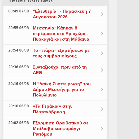
ΤΕΛΕΥΤΑΙΑ ΝΕΑ
"Ελευθερία" - Παρασκευή 7
00:49 07/08
Αυγούστου 2026
Μεσσηνία: Κάηκαν 8
20:55 06/08
στρέμματα στο Αριοχώρι -
Πυρκαγιά και στη Μάδαινα
Το «πάρτι» εξαρτήσεων με
20:54 06/08
τους συμβασιούχους
Συνταξιούχοι πριν από τη
20:36 06/08
ΔΕΘ
Η “Λαϊκή Συσπείρωση” του
20:16 06/08
Δήμου Μεσσήνης για το
Πολυλίμνιο
«Τα Γεράκια» στην
20:16 06/08
Πλατανόβρυση
Εξόρμηση Ορειβατικού σε
20:02 06/08
Μπίλιοβο και φαράγγι
Ριντόμου