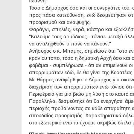
Ιωάννη.
Τόσο ο Δήμαρχος όσο και οι συνεργάτες του
προς πάσα κατεύθυνση, ενώ δεσμεύτηκαν στη
προορισμού και αναψυχής.
Φαράγγι, σπηλιές, νερά, κάστρο και εξωκλήσ
"Καλούμε τους αρμόδιους - τόνισε μεταξύ άλλ
να αντιληφθούν τι πάνε να κάνουν."
Ανήσυχος ο κ. Μπάμης, σημείωσε ότι: "στο ε
κρανίου τόπο, τόσο η δημοτική Αρχή όσο και 
φοβάμαι - συμπλήρωσε - ότι αν επιμείνουν οι
απορριμμάτων εδώ, δε θα γίνει της Κερατέας 
Με θάρρος αναφέρθηκε ο Δήμαρχος για οικον
διαχείριση των απορριμμάτων ενώ τόνισε ότι 
Περιφέρεια για μια βιώσιμη λύση στο καυτό α
Παράλληλα, δεσμεύτηκε ότι θα ενεργήσει άμε
περιοχής προβαίνοντας σε κάθε απαραίτητη ε
σπουδαίος προορισμός. Χαρακτηριστικά δήλω
στο εξωτερικό ενώ τα έχουμε ακριβώς δίπλα μ