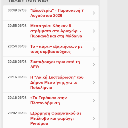
ΤΕΛΕΥΤΑΙΑ ΝΕΑ
"Ελευθερία" - Παρασκευή 7
00:49 07/08
Αυγούστου 2026
Μεσσηνία: Κάηκαν 8
20:55 06/08
στρέμματα στο Αριοχώρι -
Πυρκαγιά και στη Μάδαινα
Το «πάρτι» εξαρτήσεων με
20:54 06/08
τους συμβασιούχους
Συνταξιούχοι πριν από τη
20:36 06/08
ΔΕΘ
Η “Λαϊκή Συσπείρωση” του
20:16 06/08
Δήμου Μεσσήνης για το
Πολυλίμνιο
«Τα Γεράκια» στην
20:16 06/08
Πλατανόβρυση
Εξόρμηση Ορειβατικού σε
20:02 06/08
Μπίλιοβο και φαράγγι
Ριντόμου