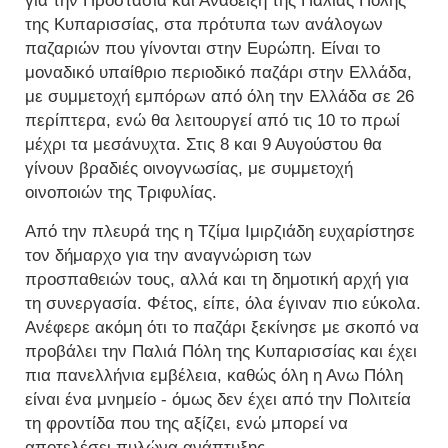
για την Προστασία και Ανάδειξη της Παλιάς Πόλης
της Κυπαρισσίας, στα πρότυπα των ανάλογων
παζαριών που γίνονται στην Ευρώπη. Είναι το
μοναδικό υπαίθριο περιοδικό παζάρι στην Ελλάδα,
με συμμετοχή εμπόρων από όλη την Ελλάδα σε 26
περίπτερα, ενώ θα λειτουργεί από τις 10 το πρωί
μέχρι τα μεσάνυχτα. Στις 8 και 9 Αυγούστου θα
γίνουν βραδιές οινογνωσίας, με συμμετοχή
οινοποιών της Τριφυλίας.
Από την πλευρά της η Τζίμα Ιμιρζιάδη ευχαρίστησε
τον δήμαρχο για την αναγνώριση των
προσπαθειών τους, αλλά και τη δημοτική αρχή για
τη συνεργασία. Φέτος, είπε, όλα έγιναν πιο εύκολα.
Ανέφερε ακόμη ότι το παζάρι ξεκίνησε με σκοπό να
προβάλει την Παλιά Πόλη της Κυπαρισσίας και έχει
πια πανελλήνια εμβέλεια, καθώς όλη η Ανω Πόλη
είναι ένα μνημείο - όμως δεν έχει από την Πολιτεία
τη φροντίδα που της αξίζει, ενώ μπορεί να
αποτελέσει πυλώνα ανάπτυξης.