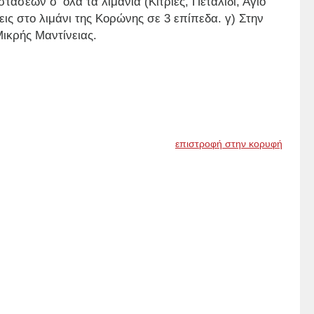
σεων σ’ όλα τα λιμάνια (Κιτριές, Πεταλίδι, Αγιο
ις στο λιμάνι της Κορώνης σε 3 επίπεδα. γ) Στην
Μικρής Μαντίνειας.
επιστροφή στην κορυφή