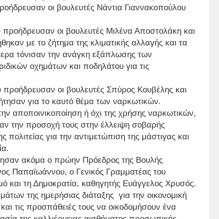
 Προήδρευσαν οι βουλευτές Νάντια Γιαννακοπούλου
 προήδρευσαν οι βουλευτές Μιλένα Αποστολάκη και
θηκαν με το ζήτημα της κλιματικής αλλαγής και τα
ίτερα τόνισαν την ανάγκη εξάπλωσης των
ιδικών οχημάτων και ποδηλάτου για τις
 προήδρευσαν οι βουλευτές Σπύρος Κουβέλης και
ήτησαν για το καυτό θέμα των ναρκωτικών.
την αποποινικοποίηση ή όχι της χρήσης ναρκωτικών,
σαν την προσοχή τους στην έλλειψη σοβαρής
 πολιτείας για την αντιμετώπιση της μάστιγας και
ία.
θησαν ακόμα ο πρώην Πρόεδρος της Βουλής
νος Παπαϊωάννου, ο Γενικός Γραμματέας του
σμό και τη Δημοκρατία, καθηγητής Ευάγγελος Χρυσός.
εμάτων της ημερήσιας διάταξης για την οικονομική
 και τις προσπάθειές τους να οικοδομήσουν ένα
ημασία της καλλιέργειας αισθήματος προσωπικής