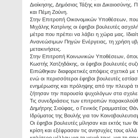
Διοίκησης, Δημόσιας Τάξης και Δικαιοσύνης.
και Πέμη Ζούνη.
Στην Επιτροπή Οικονομικών Υποθέσεων, που
Μιχάλης Κατρίνης οι έφηβοι βουλευτές ασχολή
μέτρα που πρέπει να λάβει η χώρα μας. Ιδια
Ανανεώσιμων Πηγών Ενέργειας, τη χρήση υβρ
μετακινήσεις.
Στην Επιτροπή Κοινωνικών Υποθέσεων, όπου
Κωστής Χατζηδάκης, οι έφηβοι βουλευτές συζ
Ειπώθηκαν διαφορετικές απόψεις σχετικά με 
ενώ οι περισσότεροι έφηβοι βουλευτές εστία
ενημέρωσης και πρόληψης από την πλευρά της
ζήτησαν την παρουσία ψυχολόγων στα σχολε
Τις συνεδριάσεις των επιτροπών παρακολού
Δημήτρης Σιούφας, ο Γενικός Γραμματέας Θά
Ιδρύματος της Βουλής για τον Κοινοβουλευτι
Οι έφηβοι βουλευτές μίλησαν και εκτός των θ
κρίση και εξέφρασαν τις ανησυχίες τους αλλά
καλύτερο μέλλον για τη γενιά τους, για τη σ