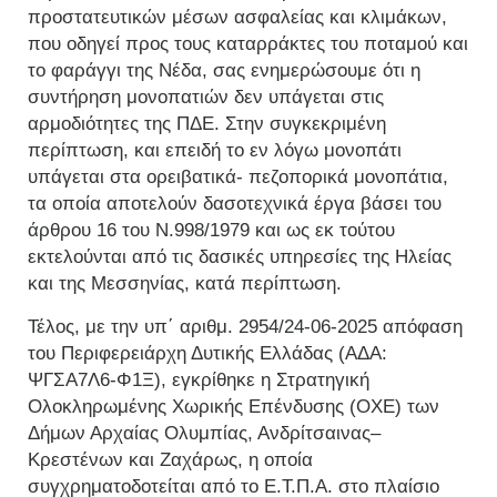
προστατευτικών μέσων ασφαλείας και κλιμάκων,
που οδηγεί προς τους καταρράκτες του ποταμού και
το φαράγγι της Νέδα, σας ενημερώσουμε ότι η
συντήρηση μονοπατιών δεν υπάγεται στις
αρμοδιότητες της ΠΔΕ. Στην συγκεκριμένη
περίπτωση, και επειδή το εν λόγω μονοπάτι
υπάγεται στα ορειβατικά- πεζοπορικά μονοπάτια,
τα οποία αποτελούν δασοτεχνικά έργα βάσει του
άρθρου 16 του Ν.998/1979 και ως εκ τούτου
εκτελούνται από τις δασικές υπηρεσίες της Ηλείας
και της Μεσσηνίας, κατά περίπτωση.
Τέλος, με την υπ΄ αριθμ. 2954/24-06-2025 απόφαση
του Περιφερειάρχη Δυτικής Ελλάδας (ΑΔΑ:
ΨΓΣΑ7Λ6-Φ1Ξ), εγκρίθηκε η Στρατηγική
Ολοκληρωμένης Χωρικής Επένδυσης (ΟΧΕ) των
Δήμων Αρχαίας Ολυμπίας, Ανδρίτσαινας–
Κρεστένων και Ζαχάρως, η οποία
συγχρηματοδοτείται από το Ε.Τ.Π.Α. στο πλαίσιο