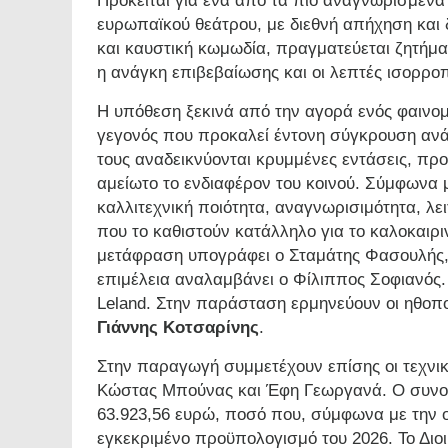
Πρόκειται για ένα από τα πιο αναγνωρισμέν
ευρωπαϊκού θεάτρου, με διεθνή απήχηση και δ
και καυστική κωμωδία, πραγματεύεται ζητήματ
η ανάγκη επιβεβαίωσης και οι λεπτές ισορροπ
Η υπόθεση ξεκινά από την αγορά ενός φαινο
γεγονός που προκαλεί έντονη σύγκρουση ανάμ
τους αναδεικνύονται κρυμμένες εντάσεις, π
αμείωτο το ενδιαφέρον του κοινού. Σύμφωνα μ
καλλιτεχνική ποιότητα, αναγνωρισιμότητα, λει
που το καθιστούν κατάλληλο για το καλοκαι
μετάφραση υπογράφει ο Σταμάτης Φασουλής, 
επιμέλεια αναλαμβάνει ο Φίλιππος Σοφιανός. 
Leland. Στην παράσταση ερμηνεύουν οι ηθοπ
Γιάννης Κοτσαρίνης
.
Στην παραγωγή συμμετέχουν επίσης οι τεχνι
Κώστας Μπούνας και Έφη Γεωργανά. Ο συνολ
63.923,56 ευρώ, ποσό που, σύμφωνα με την ο
εγκεκριμένο προϋπολογισμό του 2026. Το Διο