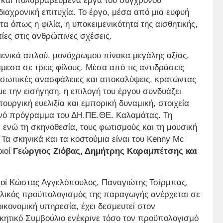
α και πολυβραβευμένα έργα του σύγχρονου
ιαχρονική επιτυχία. Το έργο, μέσα από μια ευφυή
α όπως η φιλία, η υποκειμενικότητα της αισθητικής,
ίες στις ανθρώπινες σχέσεις.
μενικά απλού, μονόχρωμου πίνακα μεγάλης αξίας,
εσα σε τρεις φίλους. Μέσα από τις αντιδράσεις
ροσωπικές ανασφάλειες και αποκαλύψεις, κρατώντας
ε την εισήγηση, η επιλογή του έργου συνδυάζει
τουργική ευελιξία και εμπορική δυναμική, στοιχεία
ρινό πρόγραμμα του ΔΗ.ΠΕ.ΘΕ. Καλαμάτας. Τη
ενώ τη σκηνοθεσία, τους φωτισμούς και τη μουσική
Τα σκηνικά και τα κοστούμια είναι του Kenny Mc
οιοί
Γεώργιος Ζιόβας, Δημήτρης Καραμπέτσης και
κοί Κώστας Αγγελόπουλος, Παναγιώτης Τσίρμπας,
ικός προϋπολογισμός της παραγωγής ανέρχεται σε
ικονομική υπηρεσία, έχει δεσμευτεί στον
ικητικό Συμβούλιο ενέκρινε τόσο τον προϋπολογισμό