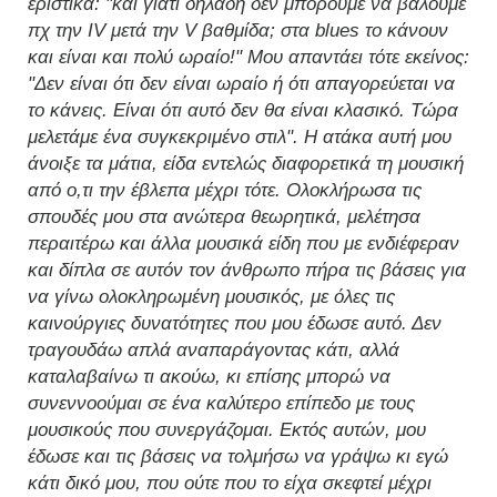
εριστικά: "και γιατί δηλαδή δεν μπορούμε να βάλουμε
πχ την IV μετά την V βαθμίδα; στα blues το κάνουν
και είναι και πολύ ωραίο!" Μου απαντάει τότε εκείνος:
"Δεν είναι ότι δεν είναι ωραίο ή ότι απαγορεύεται να
το κάνεις. Είναι ότι αυτό δεν θα είναι κλασικό. Τώρα
μελετάμε ένα συγκεκριμένο στιλ". Η ατάκα αυτή μου
άνοιξε τα μάτια, είδα εντελώς διαφορετικά τη μουσική
από ο,τι την έβλεπα μέχρι τότε. Ολοκλήρωσα τις
σπουδές μου στα ανώτερα θεωρητικά, μελέτησα
περαιτέρω και άλλα μουσικά είδη που με ενδιέφεραν
και δίπλα σε αυτόν τον άνθρωπο πήρα τις βάσεις για
να γίνω ολοκληρωμένη μουσικός, με όλες τις
καινούργιες δυνατότητες που μου έδωσε αυτό. Δεν
τραγουδάω απλά αναπαράγοντας κάτι, αλλά
καταλαβαίνω τι ακούω, κι επίσης μπορώ να
συνεννοούμαι σε ένα καλύτερο επίπεδο με τους
μουσικούς που συνεργάζομαι. Εκτός αυτών, μου
έδωσε και τις βάσεις να τολμήσω να γράψω κι εγώ
κάτι δικό μου, που ούτε που το είχα σκεφτεί μέχρι