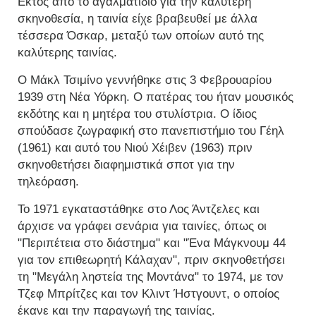
Εκτός από το αγαλματίδιο για την καλύτερη
σκηνοθεσία, η ταινία είχε βραβευθεί με άλλα
τέσσερα Όσκαρ, μεταξύ των οποίων αυτό της
καλύτερης ταινίας.
Ο Μάκλ Τσιμίνο γεννήθηκε στις 3 Φεβρουαρίου
1939 στη Νέα Υόρκη. Ο πατέρας του ήταν μουσικός
εκδότης και η μητέρα του στυλίστρια. Ο ίδιος
σπούδασε ζωγραφική στο πανεπιστήμιο του Γέηλ
(1961) και αυτό του Νιού Χέιβεν (1963) πριν
σκηνοθετήσει διαφημιστικά σποτ για την
τηλεόραση.
Το 1971 εγκαταστάθηκε στο Λος Άντζελες και
άρχισε να γράφει σενάρια για ταινίες, όπως οι
"Περιπέτεια στο διάστημα" και "Ένα Μάγκνουμ 44
για τον επιθεωρητή Κάλαχαν", πριν σκηνοθετήσει
τη "Μεγάλη ληστεία της Μοντάνα" το 1974, με τον
Τζεφ Μπρίτζες και τον Κλιντ Ήστγουντ, ο οποίος
έκανε και την παραγωγή της ταινίας.