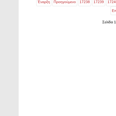
Έναρξη
Προηγούμενο
17238
17239
1724
Επ
Σελίδα 