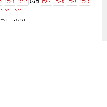
17243
0
17241
17242
17244
17245
17246
17247
όμενο
Τέλος
17243 από 17691