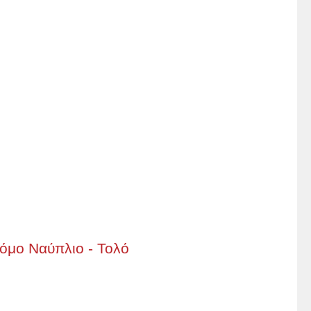
όμο Ναύπλιο - Τολό