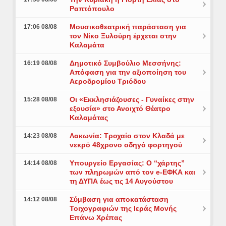
Ραπτόπουλο
Μουσικοθεατρική παράσταση για
17:06 08/08
τον Νίκο Ξυλούρη έρχεται στην
Καλαμάτα
Δημοτικό Συμβούλιο Μεσσήνης:
16:19 08/08
Απόφαση για την αξιοποίηση του
Αεροδρομίου Τριόδου
Οι «Εκκλησιάζουσες - Γυναίκες στην
15:28 08/08
εξουσία» στο Ανοιχτό Θέατρο
Καλαμάτας
Λακωνία: Τροχαίο στον Κλαδά με
14:23 08/08
νεκρό 48χρονο οδηγό φορτηγού
Υπουργείο Εργασίας: Ο “χάρτης”
14:14 08/08
των πληρωμών από τον e-ΕΦΚΑ και
τη ΔΥΠΑ έως τις 14 Αυγούστου
Σύμβαση για αποκατάσταση
14:12 08/08
Τοιχογραφιών της Ιεράς Μονής
Επάνω Χρέπας