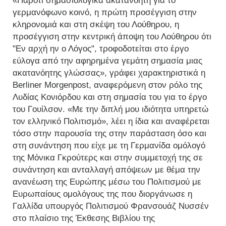
«Παρότι σημασιολογικά ακατανόητη για το
γερμανόφωνο κοινό, η πρώτη προσέγγιση στην
κληρονομιά και στη σκέψη του Λούθηρου, η
προσέγγιση στην κεντρική άποψη του Λούθηρου ότι
"Εν αρχή ην ο Λόγος", τροφοδοτείται στο έργο
εύλογα από την αφηρημένα γεμάτη σημασία μιας
ακατανόητης γλώσσας», γράφει χαρακτηριστικά η
Berliner Morgenpost, αναφερόμενη στον ρόλο της
Λυδίας Κονιόρδου και στη σημασία του για το έργο
του Γουίλσον. «Με την διπλή μου ιδιότητα υπηρετώ
τον ελληνικό Πολιτισμό», λέει η ίδια και αναφέρεται
τόσο στην παρουσία της στην παράσταση όσο και
στη συνάντηση που είχε με τη Γερμανίδα ομόλογό
της Μόνικα Γκρούτερς και στην συμμετοχή της σε
συνάντηση και ανταλλαγή απόψεων με θέμα την
ανανέωση της Ευρώπης μέσω του Πολιτισμού με
Ευρωπαίους ομολόγους της που διοργάνωσε η
Γαλλίδα υπουργός Πολιτισμού Φρανσουάζ Νυσσέν
στο πλαίσιο της Έκθεσης Βιβλίου της