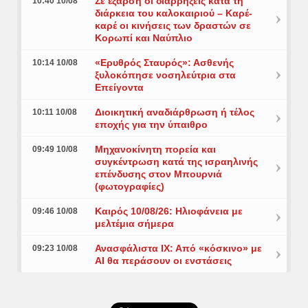
Σε έξαρση οι διαρρήξεις κατά τη
10:40 10/08
διάρκεια του καλοκαιριού – Καρέ-
καρέ οι κινήσεις των δραστών σε
Κορωπί και Ναύπλιο
«Ερυθρός Σταυρός»: Ασθενής
10:14 10/08
ξυλοκόπησε νοσηλεύτρια στα
Επείγοντα
Διοικητική αναδιάρθρωση ή τέλος
10:11 10/08
εποχής για την ύπαιθρο
Μηχανοκίνητη πορεία και
09:49 10/08
συγκέντρωση κατά της ισραηλινής
επένδυσης στον Μπουρνιά
(φωτογραφίες)
Καιρός 10/08/26: Ηλιοφάνεια με
09:46 10/08
μελτέμια σήμερα
Ανασφάλιστα ΙΧ: Από «κόσκινο» με
09:23 10/08
AI θα περάσουν οι ενστάσεις