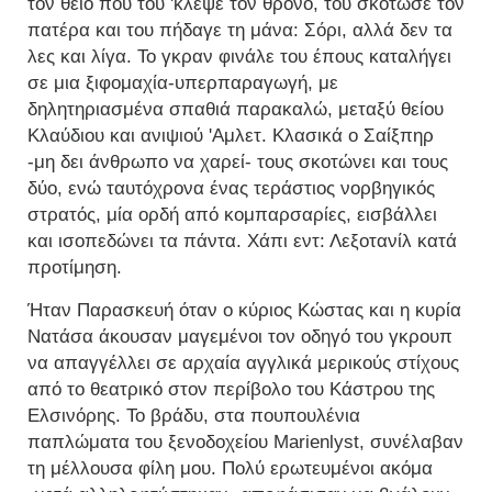
τον θείο που του 'κλεψε τον θρόνο, του σκότωσε τον
πατέρα και του πήδαγε τη μάνα: Σόρι, αλλά δεν τα
λες και λίγα. Το γκραν φινάλε του έπους καταλήγει
σε μια ξιφομαχία-υπερπαραγωγή, με
δηλητηριασμένα σπαθιά παρακαλώ, μεταξύ θείου
Κλαύδιου και ανιψιού 'Αμλετ. Κλασικά ο Σαίξπηρ
-μη δει άνθρωπο να χαρεί- τους σκοτώνει και τους
δύο, ενώ ταυτόχρονα ένας τεράστιος νορβηγικός
στρατός, μία ορδή από κομπαρσαρίες, εισβάλλει
και ισοπεδώνει τα πάντα. Χάπι εντ: Λεξοτανίλ κατά
προτίμηση.
Ήταν Παρασκευή όταν ο κύριος Κώστας και η κυρία
Νατάσα άκουσαν μαγεμένοι τον οδηγό του γκρουπ
να απαγγέλλει σε αρχαία αγγλικά μερικούς στίχους
από το θεατρικό στον περίβολο του Κάστρου της
Ελσινόρης. Το βράδυ, στα πουπουλένια
παπλώματα του ξενοδοχείου Marienlyst, συνέλαβαν
τη μέλλουσα φίλη μου. Πολύ ερωτευμένοι ακόμα