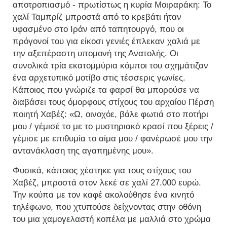
αποτροπιασμό - πρωτίστως η κυρία Μοιραράκη: Το
χαλί Ταμπρίζ μπροστά από το κρεβάτι ήταν
υφασμένο στο Ιράν από ταπητουργό, που οι
πρόγονοί του για είκοσι γενιές έπλεκαν χαλιά με
την αξεπέραστη υπομονή της Ανατολής. Οι
συνολικά τρία εκατομμύρια κόμποι του σχημάτιζαν
ένα αρχετυπικό μοτίβο στις τέσσερις γωνίες.
Κάποιος που γνώριζε τα φαρσί θα μπορούσε να
διαβάσει τους όμορφους στίχους του αρχαίου Πέρση
ποιητή Χαβέζ: «Ω, οινοχόε, βάλε φωτιά στο ποτήρι
μου / γέμισέ το με το μυστηριακό κρασί που ξέρεις /
γέμισε με επιθυμία το αίμα μου / φανέρωσέ μου την
αντανάκλαση της αγαπημένης μου».
Φυσικά, κάποιος χέστηκε για τους στίχους του
Χαβέζ, μπροστά στον λεκέ σε χαλί 27.000 ευρώ.
Την κούπα με τον καφέ ακολούθησε ένα κινητό
τηλέφωνο, που χτυπούσε δείχνοντας στην οθόνη
του μια χαμογελαστή κοπέλα με μαλλιά στο χρώμα