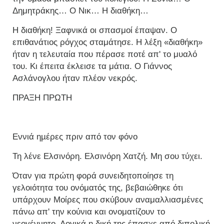
Δημητράκης… Ο Νικ… Η διαθήκη…
Η διαθήκη! Ξαφνικά οι σπασμοί έπαψαν. Ο
επιθανάτιος ρόγχος σταμάτησε. Η λέξη «διαθήκη»
ήταν η τελευταία που πέρασε ποτέ απ' το μυαλό
του. Κι έπειτα έκλεισε τα μάτια. Ο Γιάννος
Ασλάνογλου ήταν πλέον νεκρός.
ΠΡΑΞΗ ΠΡΩΤH
Εννιά ηµέρες πριν από τον φόνο
Τη λένε Ελσινόρη. Ελσινόρη Χατζή. Μη σου τύχει.
Όταν για πρώτη φορά συνειδητοποίησε τη
γελοιότητα του ονόματός της, βεβαιώθηκε ότι
υπάρχουν Μοίρες που σκύβουν αναμαλλιασμένες
πάνω απ' την κούνια και ονοματίζουν το
νεογέννητο. Λογικά η δική της έπασχε από διπολική