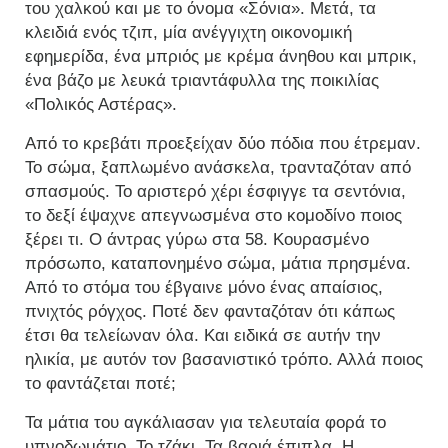
του χαλκού και με το όνομα «Σόνια». Μετά, τα
κλειδιά ενός τζιπ, μία ανέγγιχτη οικονομική
εφημερίδα, ένα μπριός με κρέμα άνηθου και μπρικ,
ένα βάζο με λευκά τριαντάφυλλα της ποικιλίας
«Πολικός Αστέρας».
Από το κρεβάτι προεξείχαν δύο πόδια που έτρεμαν.
Το σώμα, ξαπλωμένο ανάσκελα, τρανταζόταν από
σπασμούς. Το αριστερό χέρι έσφιγγε τα σεντόνια,
το δεξί έψαχνε απεγνωσμένα στο κομοδίνο ποιος
ξέρει τι. Ο άντρας γύρω στα 58. Κουρασμένο
πρόσωπο, καταπονημένο σώμα, μάτια πρησμένα.
Από το στόμα του έβγαινε μόνο ένας απαίσιος,
πνιχτός ρόγχος. Ποτέ δεν φανταζόταν ότι κάπως
έτσι θα τελείωναν όλα. Και ειδικά σε αυτήν την
ηλικία, με αυτόν τον βασανιστικό τρόπο. Αλλά ποιος
το φαντάζεται ποτέ;
Τα μάτια του αγκάλιασαν για τελευταία φορά το
υπνοδωμάτιο. Το τζάκι. Τα βαριά έπιπλα. Η