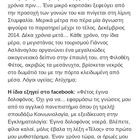
χρόνια πριν… Ένα μικρό κοριτσάκι ξεφεύγει από
την προσοχή των γονιών του και πνίγεται στη λίμνη
Στυμφαλία. Μερικά μέτρα πιο πέρα μία άγνωστη
φιγούρα το παρατηρεί μέχρι το τέλος. Δεκέμβριος
2014. Δέκα χρόνια μετά… Κάθε χρόνο, την ίδια
μέρα, ο μεγιστάνας του τουρισμού Γιάννος
Ασλάνογλου οργανώνει ένα μεγαλειώδες
οικογενειακό δείπνο στην έπαυλή του, στη Φιλοθέη.
Φέτος, ακριβώς τα μεσάνυχτα, βρίσκεται νεκρός
στο δωμάτιό του με την πόρτα κλειδωμένη από
μέσα. Λόγοι υγείας; Ατύχημα;
Η ίδια εξηγεί στο facebook:
«Φέτος έγινα
δολοφόνος. Όχι για να... εφαρμόσω τις γνώσεις μου
από το αγγλικό πανεπιστήμιο όπου (η τρελή)
σπουδάζω Κοινωνιολογία, με εξειδίκευση στην
Εγκληματολογία: Έγινα δολοφόνος νοερά. Βλέπετε,
φίλοι καλοί, μόλις έβαλα τη λέξη «Τέλος» στο πρώτο
μου μυθιστόρημα. Έναν χρόνο τώρα, οι ήρωές μου