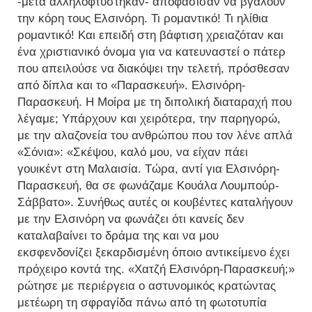
-μετά αλληλοφτύστηκαν- αποφάσισαν να βγάλουν
την κόρη τους Ελσινόρη. Τι ρομαντικό! Τι ηλίθια
ρομαντικό! Και επειδή στη βάφτιση χρειαζόταν και
ένα χριστιανικό όνομα για να κατευναστεί ο πάτερ
που απειλούσε να διακόψει την τελετή, πρόσθεσαν
από δίπλα και το «Παρασκευή». Ελσινόρη-
Παρασκευή. Η Μοίρα με τη διπολική διαταραχή που
λέγαμε; Υπάρχουν και χειρότερα, την παρηγορώ,
με την αλαζονεία του ανθρώπου που τον λένε απλά
«Σόνια»: «Σκέψου, καλό μου, να είχαν πάει
γουικέντ στη Μαλαισία. Τώρα, αντί για Ελσινόρη-
Παρασκευή, θα σε φωνάζαμε Κουάλα Λουμπούρ-
Σάββατο». Συνήθως αυτές οι κουβέντες καταλήγουν
με την Ελσινόρη να φωνάζει ότι κανείς δεν
καταλαβαίνει το δράμα της και να μου
εκσφενδονίζει ξεκαρδισμένη όποιο αντικείμενο έχει
πρόχειρο κοντά της. «Χατζή Ελσινόρη-Παρασκευή;»
ρώτησε με περιέργεια ο αστυνομικός κρατώντας
μετέωρη τη σφραγίδα πάνω από τη φωτοτυπία