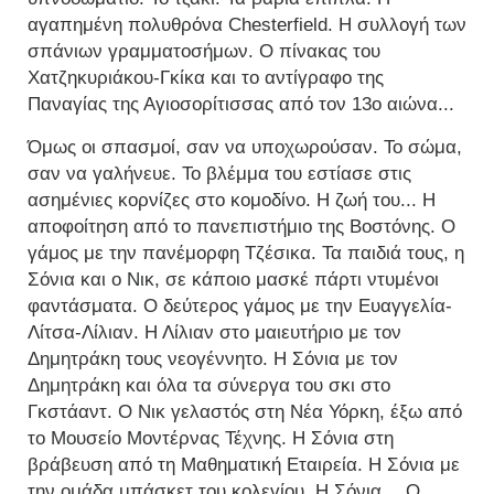
αγαπημένη πολυθρόνα Chesterfield. Η συλλογή των
σπάνιων γραμματοσήμων. Ο πίνακας του
Χατζηκυριάκου-Γκίκα και το αντίγραφο της
Παναγίας της Αγιοσορίτισσας από τον 13o αιώνα...
Όμως οι σπασμοί, σαν να υποχωρούσαν. Το σώμα,
σαν να γαλήνευε. Το βλέμμα του εστίασε στις
ασημένιες κορνίζες στο κομοδίνο. Η ζωή του... Η
αποφοίτηση από το πανεπιστήμιο της Βοστόνης. Ο
γάμος με την πανέμορφη Τζέσικα. Τα παιδιά τους, η
Σόνια και ο Νικ, σε κάποιο μασκέ πάρτι ντυμένοι
φαντάσματα. Ο δεύτερος γάμος με την Ευαγγελία-
Λίτσα-Λίλιαν. Η Λίλιαν στο μαιευτήριο με τον
Δημητράκη τους νεογέννητο. Η Σόνια με τον
Δημητράκη και όλα τα σύνεργα του σκι στο
Γκστάαντ. Ο Νικ γελαστός στη Νέα Υόρκη, έξω από
το Μουσείο Μοντέρνας Τέχνης. Η Σόνια στη
βράβευση από τη Μαθηματική Εταιρεία. Η Σόνια με
την ομάδα μπάσκετ του κολεγίου. Η Σόνια… Ο