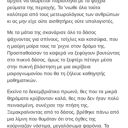
άρχισε να αιωρείται παράλληλα με τα ψυχρά
ρεύματα της περιοχής. Τα 'νιωθε όλα τούτα
καλύτερα από τους μετεωρολόγους των ανθρώπων
κι ας μην είχε ούτε αισθητήρες ούτε υπολογιστές.
Με τα μάτια της σκανάρισε όλο το δάσος
ψάχνοντας για σπίνους, τσίχλες και κοτσύφια, που
η μαύρη μοίρα τους τα 'ριχνε στον δρόμο της.
Προσπαθούσαν τα καψερά να ξεφύγουν βουτώντας
στο πυκνό δάσος, όμως το ξεφτέρι πέταγε μέσα
στην πυκνή βλάστηση με μια ακρίβεια
μοιρογνωμονίου που θα τη ζήλευε καθηγητής
μαθηματικών.
Εκείνο το δεκεμβριάτικο πρωινό, θες που τα μικρά
θηράματα κρύβονταν καλά, θες που δεν ήταν πολύ
πεινασμένη, συνέχισε την πτήση της.
Ξεμακραίνοντας από το δάσος, βρέθηκε πάνω από
μια λίμνη που θυμόταν ότι στις όχθες της
κούρνιαζαν νόστιμα, μεγαλόσωμα ψαρόνια. Τα