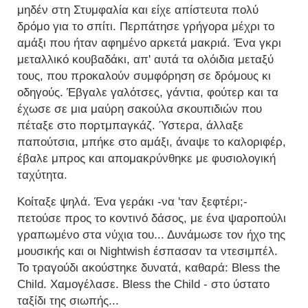
μηδέν στη Στυμφαλία και είχε απίστευτα πολύ
δρόμο για το σπίτι. Περπάτησε γρήγορα μέχρι το
αμάξι που ήταν αφημένο αρκετά μακριά. Ένα γκρι
μεταλλικό κουβαδάκι, απ' αυτά τα ολόιδια μεταξύ
τους, που προκαλούν συμφόρηση σε δρόμους κι
οδηγούς. Έβγαλε γαλότσες, γάντια, φούτερ και τα
έχωσε σε μια μαύρη σακούλα σκουπιδιών που
πέταξε στο πορτμπαγκάζ. Ύστερα, άλλαξε
παπούτσια, μπήκε στο αμάξι, άναψε το καλοριφέρ,
έβαλε μπρος και απομακρύνθηκε με φυσιολογική
ταχύτητα.
Κοίταξε ψηλά. Ένα γεράκι -να 'ταν ξεφτέρι;-
πετούσε προς το κοντινό δάσος, με ένα ψαροπούλι
γραπωμένο στα νύχια του... Δυνάμωσε τον ήχο της
μουσικής και οι Nightwish έσπασαν τα ντεσιμπέλ.
Το τραγούδι ακούστηκε δυνατά, καθαρά: Bless the
Child. Χαμογέλασε. Bless the Child - στο ύστατο
ταξίδι της σιωπής...