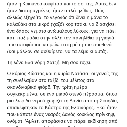
ήταν η Κοκκινοσκουφίτσα και το σόι της. Αυτές δεν
ήταν διαταραγμένες, ήταν απλά ηλίθιες. Πώς
αλλιώς εξηγείται το γεγονός ότι δίνει η μάνα το
καλαθάκι στο μικρό (χαζό) κοριτσάκι, να διασχίσει
ένα δάσος γεμάτο ανώμαλους λύκους, για να πάει
κάτι παξιμάδια στην άλλη την πανηλίθια τη γιαγιά,
που αποφάσισε να μείνει στη μέση του πουθενά
(και μάλλον σε αυθαίρετο, να τα λέμε κι αυτά).
Τη λένε Ελσινόρη Χατζή. Μη σου τύχει.
Ο κύριος Κώστας και η κυρία Νατάσα -οι γονείς της-
τη συνέλαβαν στο ταξίδι του μέλιτος στα
σκανδιναβικά φιόρδ. Την τρίτη ημέρα
συγκεκριμένα, σε ένα μικρό στενό πέρασμα, όπου
μια λωρίδα νερού χωρίζει τη Δανία από τη Σουηδία,
επισκέφτηκαν το Κάστρο της Ελσινόρης. Εκεί ήταν
που κάποτε ένας νεαρός Δανός κούκλος πρίγκηψ,
ονόματι 'Αμλετ, αποφάσισε να πάρει εκδίκηση από