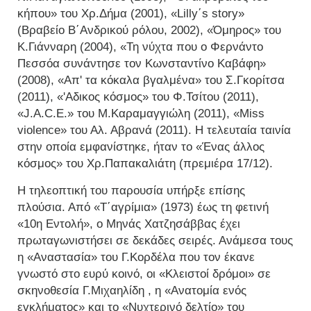
κήπου» του Χρ.Δήμα (2001), «Lilly΄s story»
(Βραβείο Β΄Ανδρικού ρόλου, 2002), «Όμηρος» του
Κ.Γιάνναρη (2004), «Τη νύχτα που ο Φερνάντο
Πεσσόα συνάντησε τον Κωνσταντίνο Καβάφη»
(2008), «Απ' τα κόκαλα βγαλμένα» του Σ.Γκορίτσα
(2011), «'Αδικος κόσμος» του Φ.Τσίτου (2011),
«J.A.C.E.» του Μ.Καραμαγγιώλη (2011), «Miss
violence» του Αλ. Αβρανά (2011). Η τελευταία ταινία
στην οποία εμφανίστηκε, ήταν το «Ένας άλλος
κόσμος» του Χρ.Παπακαλιάτη (πρεμιέρα 17/12).
Η τηλεοπτική του παρουσία υπήρξε επίσης
πλούσια. Από «Τ΄αγρίμια» (1973) έως τη φετινή
«10η Εντολή», ο Μηνάς Χατζησάββας έχει
πρωταγωνιστήσει σε δεκάδες σειρές. Ανάμεσα τους
η «Αναστασία» του Γ.Κορδέλα που τον έκανε
γνωστό στο ευρύ κοινό, οι «Κλειστοί δρόμοι» σε
σκηνοθεσία Γ.Μιχαηλίδη , η «Ανατομία ενός
εγκλήματος» και το «Νυχτερινό δελτίο» του