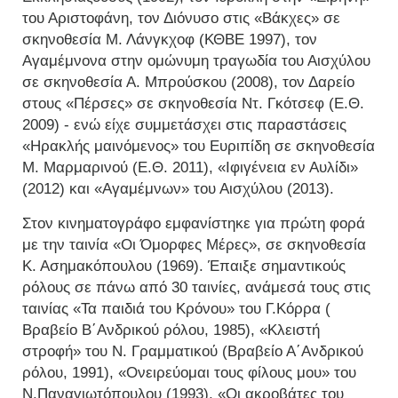
του Αριστοφάνη, τον Διόνυσο στις «Βάκχες» σε
σκηνοθεσία Μ. Λάνγκχοφ (ΚΘΒΕ 1997), τον
Αγαμέμνονα στην ομώνυμη τραγωδία του Αισχύλου
σε σκηνοθεσία Α. Μπρούσκου (2008), τον Δαρείο
στους «Πέρσες» σε σκηνοθεσία Ντ. Γκότσεφ (Ε.Θ.
2009) - ενώ είχε συμμετάσχει στις παραστάσεις
«Ηρακλής μαινόμενος» του Ευριπίδη σε σκηνοθεσία
Μ. Μαρμαρινού (Ε.Θ. 2011), «Ιφιγένεια εν Αυλίδι»
(2012) και «Αγαμέμνων» του Αισχύλου (2013).
Στον κινηματογράφο εμφανίστηκε για πρώτη φορά
με την ταινία «Οι Όμορφες Μέρες», σε σκηνοθεσία
Κ. Ασημακόπουλου (1969). Έπαιξε σημαντικούς
ρόλους σε πάνω από 30 ταινίες, ανάμεσά τους στις
ταινίας «Τα παιδιά του Κρόνου» του Γ.Κόρρα (
Βραβείο Β΄Ανδρικού ρόλου, 1985), «Κλειστή
στροφή» του Ν. Γραμματικού (Βραβείο Α΄Ανδρικού
ρόλου, 1991), «Ονειρεύομαι τους φίλους μου» του
Ν.Παναγιωτόπουλου (1993), «Οι ακροβάτες του