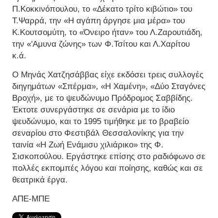
Π.Κοκκινόπουλου, το «Δέκατο τρίτο κιβώτιο» του
Τ.Ψαρρά, την «Η αγάπη άργησε μια μέρα» του
Κ.Κουτσομύτη, το «Όνειρο ήταν» του Λ.Ζαρουτιάδη,
την «'Αμυνα ζώνης» των Φ.Τσίτου και Λ.Χαρίτου
κ.ά.
Ο Μηνάς Χατζησάββας είχε εκδόσει τρεις συλλογές
διηγημάτων «Σπέρμα», «Η Χαμένη», «Δύο Σταγόνες
Βροχή», με το ψευδώνυμο Πρόδρομος Σαββίδης.
Έκτοτε συνεργάστηκε σε σενάρια με το ίδιο
ψευδώνυμο, και το 1995 τιμήθηκε με το βραβείο
σεναρίου στο Φεστιβάλ Θεσσαλονίκης για την
ταινία «Η Ζωή Ενάμισυ χιλιάρικο» της Φ.
Σισκοπούλου. Εργάστηκε επίσης στο ραδιόφωνο σε
πολλές εκπομπές λόγου και ποίησης, καθώς και σε
θεατρικά έργα.
ΑΠΕ-ΜΠΕ