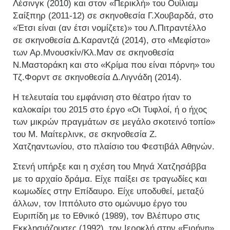
Λέσινγκ (2010) και στον «Περικλή» του Ουίλιαμ
Σαίξπηρ (2011-12) σε σκηνοθεσία Γ.Χουβαρδά, στο
«Έτσι είναι (αν έτσι νομίζετε)» του Λ.Πιτραντέλλο
σε σκηνοθεσία Δ.Καραντζά (2014), στο «Μεφίστο»
των Αρ.Μνουσκίν/Κλ.Μαν σε σκηνοθεσία
Ν.Μαστοράκη και στο «Κρίμα που είναι πόρνη» του
Τζ.Φορντ σε σκηνοθεσία Δ.Λιγνάδη (2014).
Η τελευταία του εμφάνιση στο θέατρο ήταν το
καλοκαίρι του 2015 στο έργο «Οι Τυφλοί, ή ο ήχος
των μικρών πραγμάτων σε μεγάλο σκοτεινό τοπίο»
του Μ. Μαίτερλινκ, σε σκηνοθεσία Ζ.
Χατζηαντωνίου, στο πλαίσιο του Φεστιβάλ Αθηνών.
Στενή υπήρξε και η σχέση του Μηνά Χατζησάββα
με το αρχαίο δράμα. Είχε παίξει σε τραγωδίες και
κωμωδίες στην Επίδαυρο. Είχε υποδυθεί, μεταξύ
άλλων, τον Ιππόλυτο στο ομώνυμο έργο του
Ευριπίδη με το Εθνικό (1989), τον Βλέπυρο στις
Εκκλησιάζουσες (1992), τον Ιεροκλή στην «Ειρήνη»