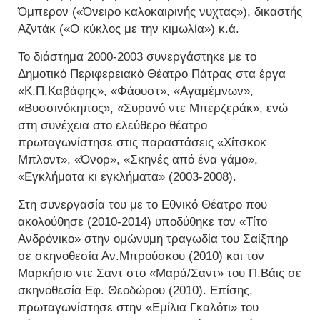
Όμπερον («Όνειρο καλοκαιρινής νυχτας»), δικαστής
Αζντάκ («Ο κύκλος με την κιμωλία») κ.ά.
Το διάστημα 2000-2003 συνεργάστηκε με το
Δημοτικό Περιφερειακό Θέατρο Πάτρας στα έργα
«Κ.Π.Καβάφης», «Φάουστ», «Αγαμέμνων»,
«Βυσσινόκηπος», «Συρανό ντε Μπερζεράκ», ενώ
στη συνέχεια στο ελεύθερο θέατρο
πρωταγωνίστησε στις παραστάσεις «Χίτσκοκ
Μπλοντ», «Όνορ», «Σκηνές από ένα γάμο»,
«Εγκλήματα κι εγκλήματα» (2003-2008).
Στη συνεργασία του με το Εθνικό Θέατρο που
ακολούθησε (2010-2014) υποδύθηκε τον «Τίτο
Ανδρόνικο» στην ομώνυμη τραγωδία του Σαίξπηρ
σε σκηνοθεσία Αν.Μπρούσκου (2010) και τον
Μαρκήσιο ντε Σαντ στο «Μαρά/Σαντ» του Π.Βάις σε
σκηνοθεσία Εφ. Θεοδώρου (2010). Επίσης,
πρωταγωνίστησε στην «Εμίλια Γκαλότι» του