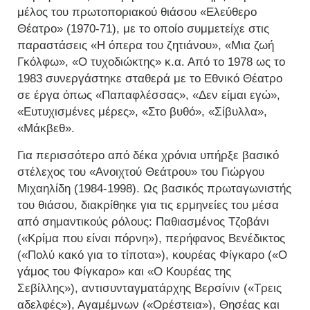
μέλος του πρωτοποριακού θιάσου «Ελεύθερο
Θέατρο» (1970-71), με το οποίο συμμετείχε στις
παραστάσεις «Η όπερα του ζητιάνου», «Μια ζωή
Γκόλφω», «Ο τυχοδιώκτης» κ.α. Από το 1978 ως το
1983 συνεργάστηκε σταθερά με το Εθνικό Θέατρο
σε έργα όπως «Παπαφλέσσας», «Δεν είμαι εγώ»,
«Ευτυχισμένες μέρες», «Στο βυθό», «Σίβυλλα»,
«Μάκβεθ».
Για περισσότερο από δέκα χρόνια υπήρξε βασικό
στέλεχος του «Ανοιχτού Θεάτρου» του Γιώργου
Μιχαηλίδη (1984-1998). Ως βασικός πρωταγωνιστής
του θιάσου, διακρίθηκε για τις ερμηνείες του μέσα
από σημαντικούς ρόλους: Παθιασμένος Τζοβάνι
(«Κρίμα που είναι πόρνη»), περήφανος Βενέδικτος
(«Πολύ κακό για το τίποτα»), κουρέας Φίγκαρο («Ο
γάμος του Φίγκαρο» και «Ο Κουρέας της
Σεβίλλης»), αντισυνταγματάρχης Βερσίνιν («Τρεις
αδελφές»), Αγαμέμνων («Ορέστεια»), Θησέας και