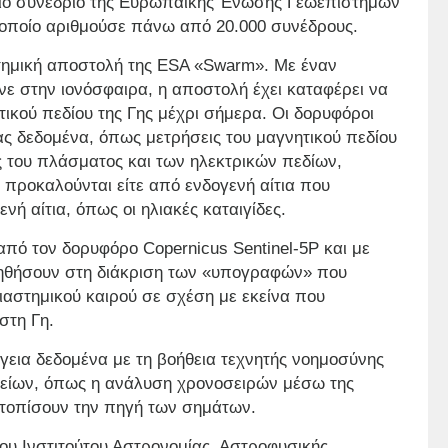
ο συνέδριο της Ευρωπαϊκής Ένωσης Γεωεπιστημών
 οποίο αριθμούσε πάνω από 20.000 συνέδρους.
στημική αποστολή της ESA «Swarm». Με έναν
νε στην ιονόσφαιρα, η αποστολή έχει καταφέρει να
ικού πεδίου της Γης μέχρι σήμερα. Οι δορυφόροι
ς δεδομένα, όπως μετρήσεις του μαγνητικού πεδίου
ς του πλάσματος και των ηλεκτρικών πεδίων,
 προκαλούνται είτε από ενδογενή αίτια που
νή αίτια, όπως οι ηλιακές καταιγίδες.
από τον δορυφόρο Copernicus Sentinel-5P και με
ηθήσουν στη διάκριση των «υπογραφών» που
ιαστημικού καιρού σε σχέση με εκείνα που
στη Γη.
ίγεια δεδομένα με τη βοήθεια τεχνητής νοημοσύνης
είων, όπως η ανάλυση χρονοσειρών μέσω της
ντοπίσουν την πηγή των σημάτων.
υ Ινστιτούτου Αστρονομίας, Αστροφυσικής,