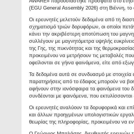
AWARE» παρουσιάστηκε πρόσφατα στο ετήσι
(EGU General Assembly 2026) στη Βιέννη, το
Οι ερευνητές μελετούν δεδομένα από τη δια
σχηματισμό τριών δορυφόρων, οι οποίοι πετά
κάνει την ακριβέστερη αποτύπωση του μαγνητ
συλλέγουν με μαγνητόμετρα υψηλής ευκρίνεια
της Γης, της πυκνότητας και της θερμοκρασία
προκειμένου να μετρήσουν τις μεταβολές που
οφείλονται σε γήινα φαινόμενα, είτε από εξωγε
Τα δεδομένα αυτά σε συνδυασμό με στοιχεία 
παρατηρήσεις από το έδαφος μπορούν να βο
αφήνουν στην ιονόσφαιρα τα φαινόμενα του δ
συνδέονται με φαινόμενα, που εκτυλίσσονται 
Οι ερευνητές αναλύουν τα δορυφορικά και επ
και άλλων προηγμένων υπολογιστικών εργαλ
θεωρίας της πληροφορίας, προκειμένου να ε
Ο Γεώργιος Μπαλάσης, διευθυντής ερευνών το