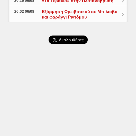
«Τα Γεράκια» στην Πλατανόβρυση
20:16 06/08
Εξόρμηση Ορειβατικού σε Μπίλιοβο
20:02 06/08
και φαράγγι Ριντόμου