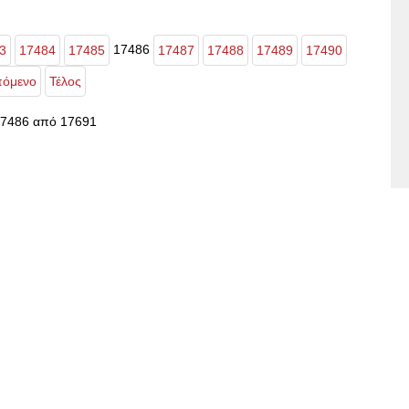
17486
3
17484
17485
17487
17488
17489
17490
όμενο
Τέλος
17486 από 17691