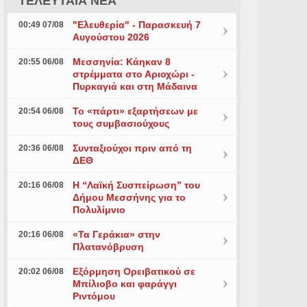
ΤΕΛΕΥΤΑΙΑ ΝΕΑ
"Ελευθερία" - Παρασκευή 7
00:49 07/08
Αυγούστου 2026
Μεσσηνία: Κάηκαν 8
20:55 06/08
στρέμματα στο Αριοχώρι -
Πυρκαγιά και στη Μάδαινα
Το «πάρτι» εξαρτήσεων με
20:54 06/08
τους συμβασιούχους
Συνταξιούχοι πριν από τη
20:36 06/08
ΔΕΘ
Η “Λαϊκή Συσπείρωση” του
20:16 06/08
Δήμου Μεσσήνης για το
Πολυλίμνιο
«Τα Γεράκια» στην
20:16 06/08
Πλατανόβρυση
Εξόρμηση Ορειβατικού σε
20:02 06/08
Μπίλιοβο και φαράγγι
Ριντόμου