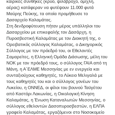
καιρικές συνθήκες (κρύο, ψιλόβροχο, ομίχλη,
αέρας) κατάφεραν να φυτέψουν 11.000 φυτά
Μαύρης Πεύκης, τα οποία προμήθευσε το
Δασαρχείο Καλαμάτας.
Στη δενδροφύτευση πήταν μέρος υπάλληλοι του
Δασαρχείου με επικεφαλής τον Δασάρχη, η
Πυροσβεστική Καλαμάτας με τον Διοικητή της, ο
Ορειβατικός σύλλογος Καλαμάτας, ο Δικηγορικός
Σύλλογος με τον πρόεδρό του, οι Εθελοντές
Σαμαρείτες, η Ελληνική Ομάδα Διάσωσης, μέλη του
ΝΟΚ με τον πρόεδρό τους, ο σύλλογος ΓΑΙΑ από τη
Μάνη, η Α΄ΕΛΜΕ Μεσσηνίας με εν ενεργεία και
συνταξιούχους καθηγητές, το Λύκειο Μελιγαλά με
τους καθηγητές του και ο σύλλογος γονέων του
Λυκείου, η ΟΝΝΕΔ, οι φίλοι του βουνού Ταϋγέτου
από Καστόρι Λακωνίας, η Οικολογική Κίνηση
Καλαμάτας, η Ένωση Καταναλωτών Μεσσηνίας, ο
σύλλογος εθελοντών Δασοπυροσβεστών, η ΕΛΠΑ
γραφείο Καλαμάτας, εργαζόμενοι στο Νοσοκομείο