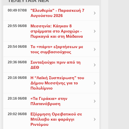
ΤΕΛΕΥΤΑΙΑ ΝΕΑ
"Ελευθερία" - Παρασκευή 7
00:49 07/08
Αυγούστου 2026
Μεσσηνία: Κάηκαν 8
20:55 06/08
στρέμματα στο Αριοχώρι -
Πυρκαγιά και στη Μάδαινα
Το «πάρτι» εξαρτήσεων με
20:54 06/08
τους συμβασιούχους
Συνταξιούχοι πριν από τη
20:36 06/08
ΔΕΘ
Η “Λαϊκή Συσπείρωση” του
20:16 06/08
Δήμου Μεσσήνης για το
Πολυλίμνιο
«Τα Γεράκια» στην
20:16 06/08
Πλατανόβρυση
Εξόρμηση Ορειβατικού σε
20:02 06/08
Μπίλιοβο και φαράγγι
Ριντόμου