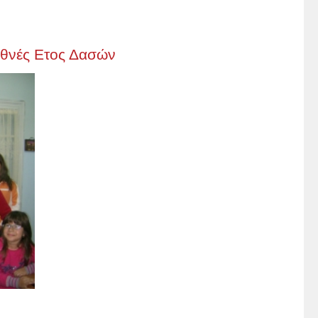
εθνές Ετος Δασών