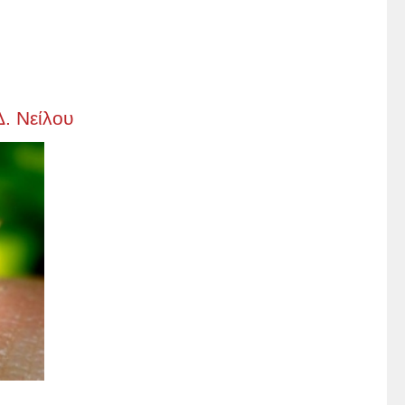
Δ. Νείλου