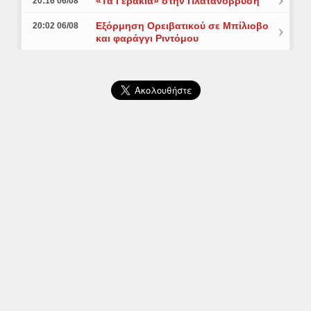
«Τα Γεράκια» στην Πλατανόβρυση
20:16 06/08
Εξόρμηση Ορειβατικού σε Μπίλιοβο
20:02 06/08
και φαράγγι Ριντόμου