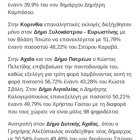
έναντι 39,9% του νυν δημάρχου Δημήτρη
Καμπόσου.
Στην
Κορινθία
επαναληπτικές εκλογές διεξήχθησαν
μόνο στον
Δήμο Ξυλοκάστρου - Ευρωστίνης
με
τον Βλάση Τσιώτο να επανεκλέγεται με 51,78%
έναντι ποσοστού 48,22% του Σπύρου Καραβά.
Στην
Αχαΐα
και τον
Δήμο Πατρέων
ο Κώστας
Πελετίδης επιβεβαίωσε την παντοδυναμία του,
καθώς εξελέγη για τρίτη φορά λαμβάνοντας αυτή τη
φορά ποσοστό 56,72% έναντι 43,28% του Κώστα
Σβόλη. Στον
Δήμο Αιγιαλείας
ο Δημήτρης
Καλογερόπουλος επανεξελέγη με ποσοστό 50,21%
έναντι 49,79% του Χρήστου Γούτου με τη διαφορά
που τους χώρισε να είναι μόλις 98 ψηφοδέλτια.
Ανατροπή στον
Δήμο Δυτικής Αχαΐας
, όπου ο
Γρηγόρης Αλεξόπουλος αναδείχθηκε νέος δήμαρχος
με 50,54% έναντι 49,46% του νυν δημάρχου Σπύρου