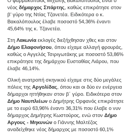
Ο φαρμακοποιός Μιχάλης Βακαλόπουλος είναι ο
νέος
δήμαρχος Σπάρτης
, καθώς επικράτησε στον
β’ γύρο της Ντίας Τζανετέα. Ειδικότερα ο κ.
Βακαλόπουλος έλαβε ποσοστό 54,36% έναντι
45,64% της κ. Τζανετέα.
Στη
Λακωνία
εκλογές διεξήχθησαν χθες και στον
Δήμο Ελαφονήσου
, όπου είχαμε αλλαγή φρουράς,
καθώς ο Αγγελός Τσιριγωτάκης με ποσοστό 53,86%
επικράτησε της δημάρχου Ευσταθίας Λιάρου, που
έλαβε 46,14%.
Ολική ανατροπή σκηνικού είχαμε στις δύο μεγάλες
πόλεις της
Αργολίδας
, όπου και οι δύο εν ενέργεια
δήμαρχοι ηττήθηκαν στον β΄ γύρο. Ειδικότερα στον
Δήμο Ναυπλιέων
ο Δημήτρης Ορφανός επικράτησε
με το ευρύ 63,96% έναντι 36,31% που έλαβε ο νυν
δήμαρχος Δημήτρης Κωστούρος, ενώ στον
Δήμο
Αργους - Μηκυνών
ο Γιάννης Μαλτέζος
αναδείχθηκε νέος δήμαρχος με ποσοστό 60,1%