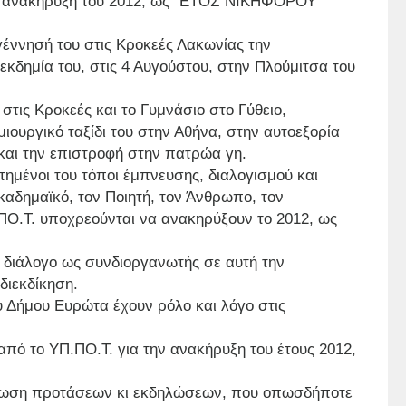
ην ανακήρυξη του 2012, ως "ΕΤΟΣ ΝΙΚΗΦΟΡΟΥ
ννησή του στις Κροκεές Λακωνίας την
εκδημία του, στις 4 Αυγούστου, στην Πλούμιτσα του
στις Κροκεές και το Γυμνάσιο στο Γύθειο,
μιουργικό ταξίδι του στην Αθήνα, στην αυτοεξορία
ς και την επιστροφή στην πατρώα γη.
ημένοι του τόποι έμπνευσης, διαλογισμού και
Ακαδημαϊκό, τον Ποιητή, τον Άνθρωπο, τον
.ΠΟ.Τ. υποχρεούνται να ανακηρύξουν το 2012, ως
 διάλογο ως συνδιοργανωτής σε αυτή την
διεκδίκηση.
υ Δήμου Ευρώτα έχουν ρόλο και λόγο στις
πό το ΥΠ.ΠΟ.Τ. για την ανακήρυξη του έτους 2012,
όρφωση προτάσεων κι εκδηλώσεων, που οπωσδήποτε