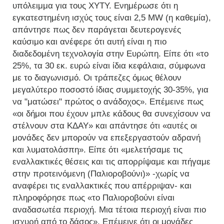
υπόλειμμα για τους ΧΥΤΥ. Ενημέρωσε ότι η
εγκατεστημένη ισχύς τους είναι 2,5 MW (η καθεμία),
απάντησε πως δεν παράγεται δευτερογενές
καύσιμο και ανέφερε ότι αυτή είναι η πιο
διαδεδομένη τεχνολογία στην Ευρώπη. Είπε ότι «το
25%, τα 30 εκ. ευρώ είναι ίδια κεφάλαια, σύμφωνα
με το διαγωνισμό. Οι τράπεζες όμως θέλουν
μεγαλύτερο ποσοστό ίδιας συμμετοχής 30-35%, για
να "ματώσει" πρώτος ο ανάδοχος». Επέμεινε πως
«οι δήμοι που έχουν μπλε κάδους θα συνεχίσουν να
στέλνουν στα ΚΔΑΥ» και απάντησε ότι «αυτές οι
μονάδες δεν μπορούν να επεξεργαστούν αδρανή
και λυματολάσπη». Είπε ότι «μελετήσαμε τις
εναλλακτικές θέσεις και τις απορρίψαμε και πήγαμε
στην προτεινόμενη (Παλιοροβούνι)» -χωρίς να
αναφέρει τις εναλλακτικές που απέρριψαν- και
πληροφόρησε πως «το Παλιοροβούνι είναι
αναδασωτέα περιοχή. Μια τέτοια περιοχή είναι πιο
ισχυρή από το δάσος». Επέμεινε ότι οι μονάδες