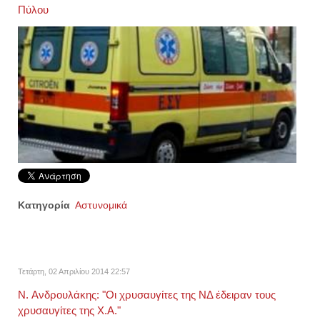
Πύλου
Κατηγορία
Αστυνομικά
Τετάρτη, 02 Απριλίου 2014 22:57
N. Ανδρουλάκης: "Οι χρυσαυγίτες της ΝΔ έδειραν τους
χρυσαυγίτες της Χ.Α."