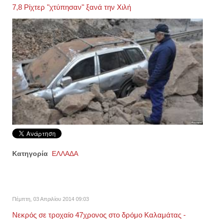
7,8 Ρίχτερ "χτύπησαν" ξανά την Χιλή
Κατηγορία
ΕΛΛΑΔΑ
Πέμπτη, 03 Απριλίου 2014 09:03
Νεκρός σε τροχαίο 47χρονος στο δρόμο Καλαμάτας -